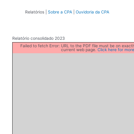
Relatórios |
Sobre a CPA
|
Ouvidoria da CPA
Relatório consolidado 2023
Failed to fetch Error: URL to the PDF file must be on exac
current web page.
Click here for more